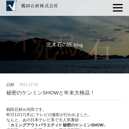
北木石の匠 blog
記録
2015.12.18
秘密のケンミンSHOWと年末大検品！
鶴田石材㈱河田です。
昨日12/17(木)にテレビの撮影が行われました。
なんと、あの日本テレビ系で大人気番組
『
カミングアウトバラエティ!! 秘密のケンミンSHOW
』