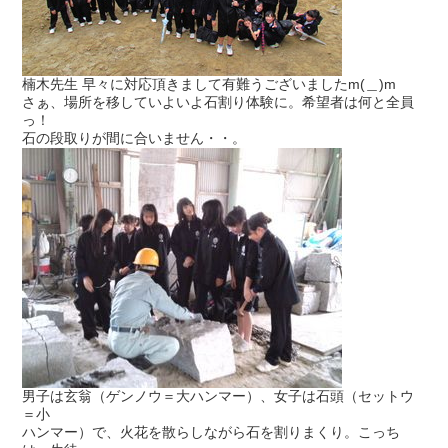
楠木先生 早々に対応頂きまして有難うございましたm(＿)m
さぁ、場所を移していよいよ石割り体験に。希望者は何と全員
っ！
石の段取りが間に合いません・・。
男子は玄翁（ゲンノウ＝大ハンマー）、女子は石頭（セットウ
＝小
ハンマー）で、火花を散らしながら石を割りまくり。こっち