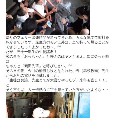
帰りのフェリー出発時間が迫ってきた為、みんな慌てて塗料を
乾かせています。先生方のモノ以外は、全て持って帰ることが
できましたっ！よかったね～。^^
だが、三十一期生の生徒諸君！
私の事を『おっちゃん』と呼ぶのはヤメたまえ。次に会った時
は
ちゃんと『鶴田先輩』と呼びなさい。^^；
その日の夜、今回の橋渡し役となられた小野（高校教頭）先生
からお礼の電話を頂戴しました。
「生徒は勿論、先生までが大喜びやったゾ。来年も宜しく！」
と
そう言えば、人一倍熱心に字を彫っていた方がいたような・・