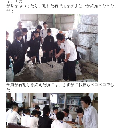
は、生徒
が拳をぶつけたり、割れた石で足を挟まないか終始ヒヤヒヤ。
^^；
全員が石割りを終えた頃には、さすがにお腹もペコペコでし
た。