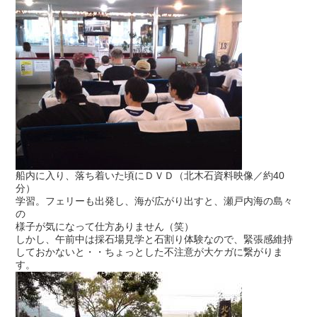
船内に入り、落ち着いた頃にＤＶＤ（北木石資料映像／約40
分）
学習。フェリーも出発し、海が広がり出すと、瀬戸内海の島々
の
様子が気になって仕方ありません（笑）
しかし、午前中は採石場見学と石割り体験なので、緊張感維持
しておかないと・・ちょっとした不注意が大ケガに繋がりま
す。