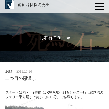
北木石の匠 blog
記録
2011.10.14
二つ目の恩返し
スタートは雨・・9時前にJR笠岡駅へ到着したご一行は伏越港の
フェリー乗り場まで徒歩（約15分）で移動します。