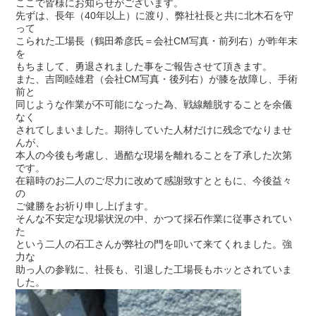
ここで皆様にお知らせがございます。
先ずは、長年（40年以上）に渡り、弊社社長と共に北木石を守
って
こられた工場長（鶴田希彦氏＝会社CM写真・前列右）が昨年末
を
もちまして、勇退されました事をご報告させて頂きます。
また、吉岡睦雄君（会社CM写真・後列右）が膝を故障し、手術
前と
同じような作業が不可能になった為、戦線離脱することを余儀
なく
されてしまいました。期待していた人材だけに残念でなりませ
んが、
本人の今後も考慮し、過酷な現場を離れることを了承した次第
です。
在籍時のお二人のご尽力に改めて感謝致すとともに、今後益々
の
ご健勝をお祈り申し上げます。
そんな不安定な現場状況の中、かつて採石作業に従事されてい
た
という二人の石工さんが弊社の門を叩いて来てくれました。強
力な
助っ人の参戦に、社長も、引退した工場長もホッとされていま
した。