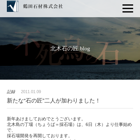
北木石の匠 blog
記録
2011.01.09
新たな“石の匠”二人が加わりました！
新年あけましておめでとうございます。
北木島の丁場（ちょうば＝採石場）は、6日（木）より仕事始め
で、
採石場開発を再開しております。