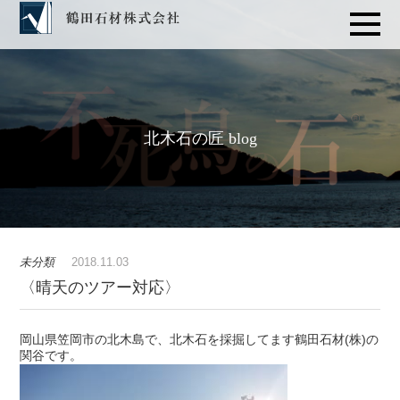
北木石の匠 blog
未分類
2018.11.03
〈晴天のツアー対応〉
岡山県笠岡市の北木島で、北木石を採掘してます鶴田石材(株)の
関谷です。