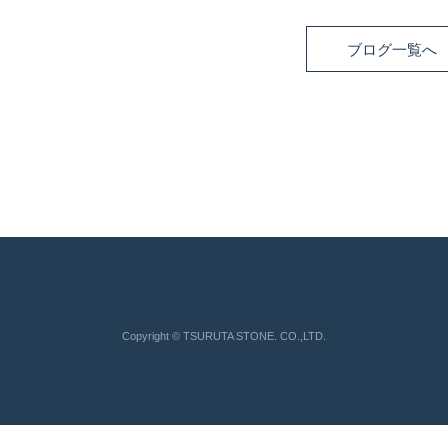
ブログ一覧へ
Copyright © TSURUTA STONE. CO.,LTD.