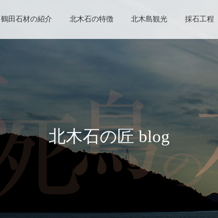
鶴田石材の紹介
北木石の特徴
北木島観光
採石工程
北木石の匠 blog