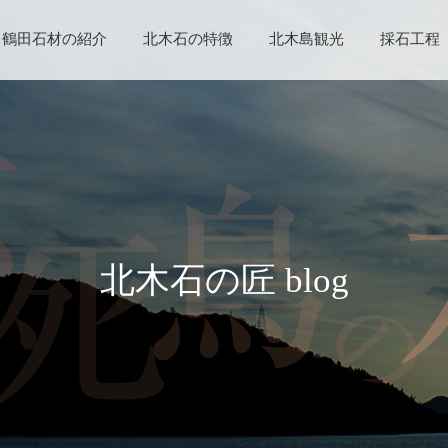
鶴田石材の紹介
北木石の特徴
北木島観光
採石工程
北木石の匠 blog