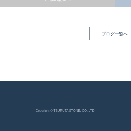
ブログ一覧へ
Copyright © TSURUTA STONE. CO.,LTD.