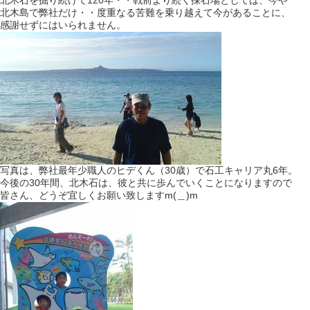
北木石を掘り続けて120年・・戦前より続く採石場としては、今や
北木島で弊社だけ・・度重なる苦難を乗り越えて今があることに、
感謝せずにはいられません。
写真は、弊社最年少職人のヒデくん（30歳）で石工キャリア丸6年。
今後の30年間、北木石は、彼と共に歩んでいくことになりますので
皆さん、どうぞ宜しくお願い致しますm(＿)m