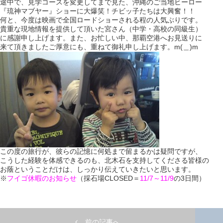
途中で、見学コースを変更してまで見た、沖縄のご当地ヒーロー
『琉神マブヤー』ショーに大爆笑！チビッ子たちは大興奮！！
何と、今度は映画で全国ロードショーされる程の人気ぶりです。
貴重な現地情報を提供して頂いた宮さん（中学・高校の同級生）
に感謝申し上げます。また、お忙しい中、那覇空港へお見送りに
来て頂きましたご厚意にも、重ねて御礼申し上げます。m(＿)m
この度の旅行が、彼らの記憶に何処まで留まるかは疑問ですが、
こうした経験を体感できるのも、北木石を支持してくださる皆様の
お蔭ということだけは、しっかり伝えていきたいと思います。
※
フイゴ休暇のお知らせ
（採石場CLOSED＝
11/7～11/9
の3日間）
前の記事へ