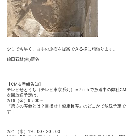
少しでも早く、白手の原石を提案できる様に頑張ります。
鶴田石材(株)関谷
【CM＆番組告知】
テレビせとうち（テレビ東京系列）＝7ｃｈで放送中の弊社CM
次回放送予定は、
2/16（金）9：00～
『第３の寿命とは？目指せ！健康長寿』のどこかで放送予定で
す！
2/21（水）19：00～20：00