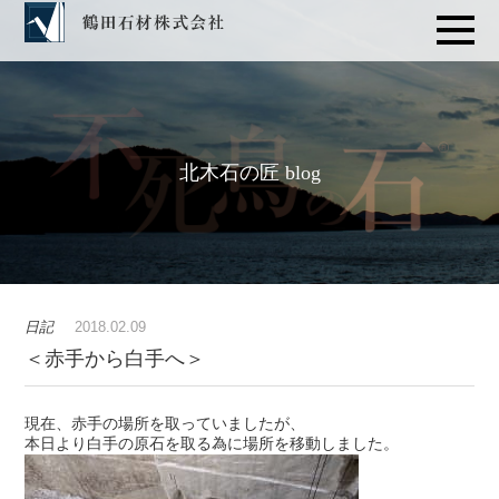
北木石の匠 blog
日記
2018.02.09
＜赤手から白手へ＞
現在、赤手の場所を取っていましたが、
本日より白手の原石を取る為に場所を移動しました。