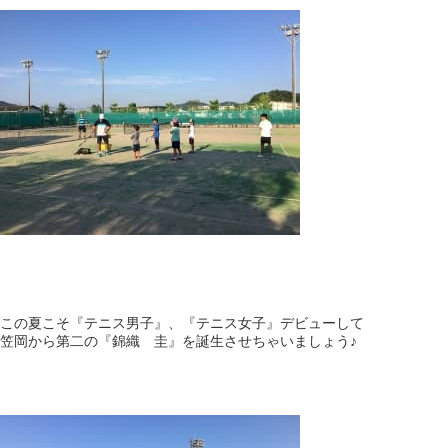
この夏こそ『テニス男子』、『テニス女子』デビューして
笠岡から第二の『錦織 圭』を誕生させちゃいましょう♪