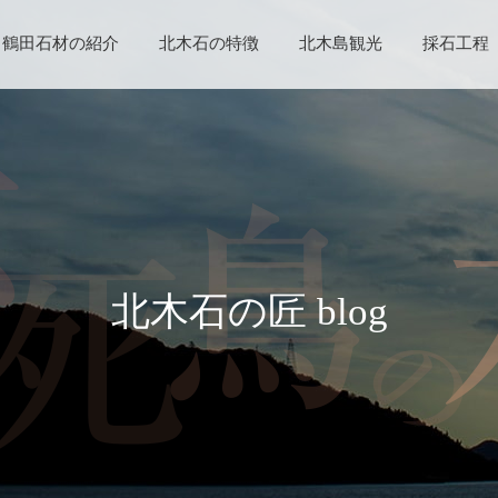
鶴田石材の紹介
北木石の特徴
北木島観光
採石工程
北木石の匠 blog