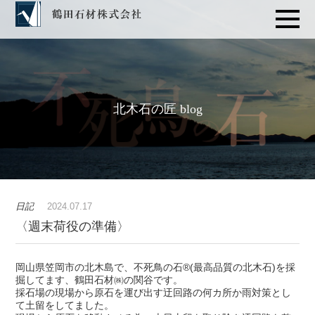
北木石の匠 blog
日記
2024.07.17
〈週末荷役の準備〉
岡山県笠岡市の北木島で、不死鳥の石®(最高品質の北木石)を採
掘してます、鶴田石材㈱の関谷です。
採石場の現場から原石を運び出す迂回路の何カ所か雨対策とし
て土留をしてました。