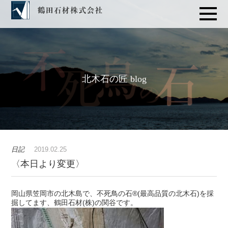
北木石の匠 blog
日記
2019.02.25
〈本日より変更〉
岡山県笠岡市の北木島で、不死鳥の石®️(最高品質の北木石)を採
掘してます、鶴田石材(株)の関谷です。