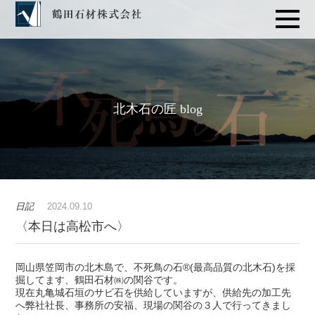
北木石の匠 blog
日記
2024.09.10
〈本日は高松市へ〉
岡山県笠岡市の北木島で、不死鳥の石®(最高品質の北木石)を採
掘してます、鶴田石材㈱の関谷です。
現在丸亀城石垣のサビ石を供給していますが、供給先の加工先
へ弊社社長、事務所の安福、現場の関谷の３人で行ってきまし