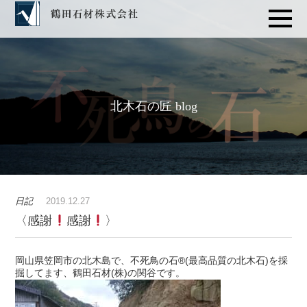
北木石の匠 blog
日記
2019.12.27
〈感謝
感謝
〉
岡山県笠岡市の北木島で、不死鳥の石®️(最高品質の北木石)を採
掘してます、鶴田石材(株)の関谷です。