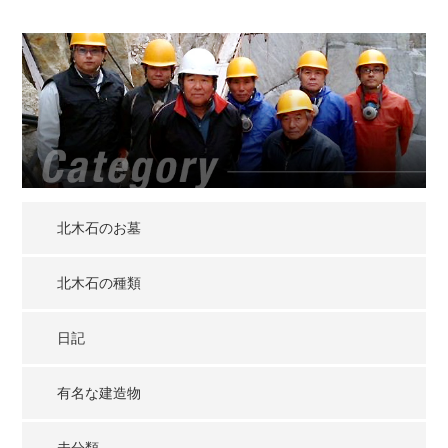
北木石のお墓
北木石の種類
日記
有名な建造物
未分類