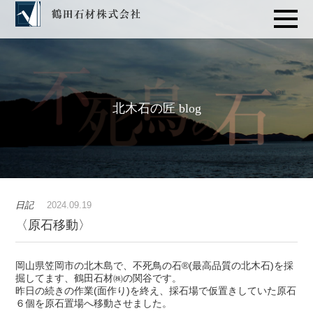
北木石の匠 blog
日記
2024.09.19
〈原石移動〉
岡山県笠岡市の北木島で、不死鳥の石®(最高品質の北木石)を採
掘してます、鶴田石材㈱の関谷です。
昨日の続きの作業(面作り)を終え、採石場で仮置きしていた原石
６個を原石置場へ移動させました。