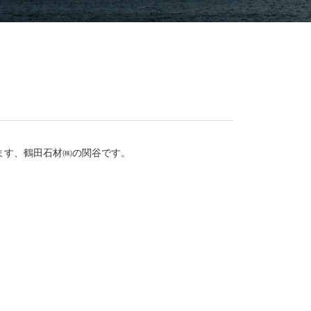
ます、鶴田石材㈱の関谷です。