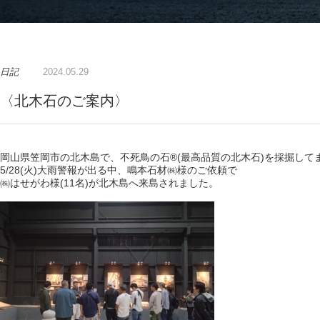
日記
2024.05.29
〈北木石のご案内〉
岡山県笠岡市の北木島で、不死鳥の石®(最高品質の北木石)を採掘して
5/28(火)大雨警報が出る中、鳴本石材㈱様のご依頼で
㈱はせがわ様(11名)が北木島へ来島されました。