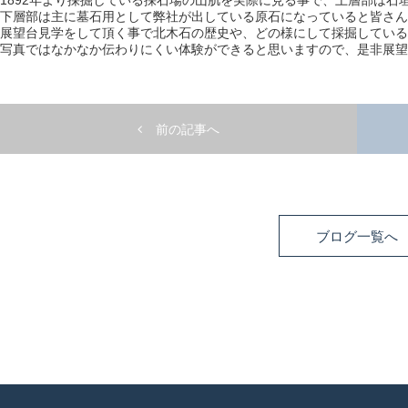
1892年より採掘している採石場の山肌を実際に見る事で、上層部は石
下層部は主に墓石用として弊社が出している原石になっていると皆さん
展望台見学をして頂く事で北木石の歴史や、どの様にして採掘している
写真ではなかなか伝わりにくい体験ができると思いますので、是非展望
前の記事へ
ブログ一覧へ