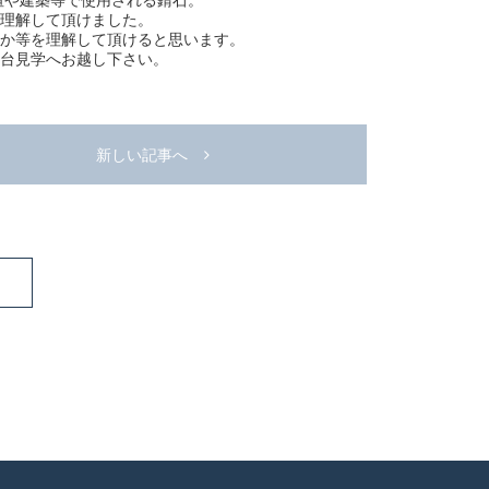
垣や建築等で使用される錆石。
理解して頂けました。
か等を理解して頂けると思います。
台見学へお越し下さい。
新しい記事へ