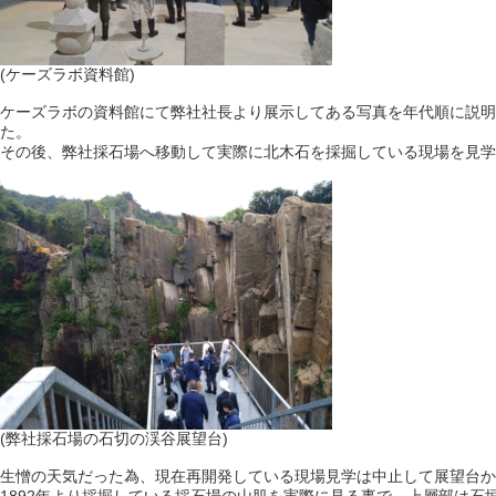
(ケーズラボ資料館)
ケーズラボの資料館にて弊社社長より展示してある写真を年代順に説明
た。
その後、弊社採石場へ移動して実際に北木石を採掘している現場を見学
(弊社採石場の石切の渓谷展望台)
生憎の天気だった為、現在再開発している現場見学は中止して展望台か