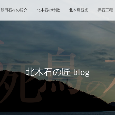
鶴田石材の紹介
北木石の特徴
北木島観光
採石工程
北木石の匠 blog