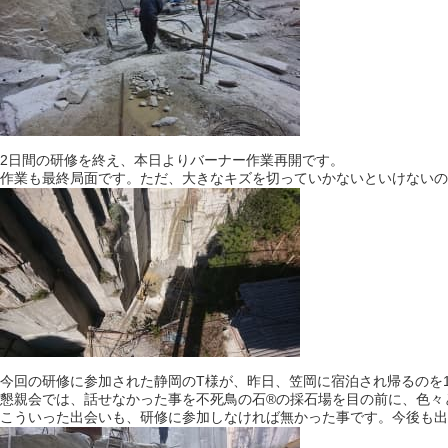
2日間の研修を終え、本日よりバーナー作業再開です。
作業も最終局面です。ただ、大きなキズを切っていかないといけないの
今回の研修に参加された静岡のT様が、昨日、笠岡に宿泊され帰るのを
懇親会では、話せなかった事を不死鳥の石®️の採石場を目の前に、色
こういった出会いも、研修に参加しなければ無かった事です。今後も出