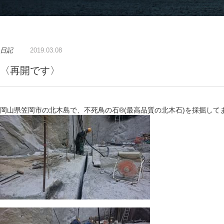
日記
2019.03.08
〈再開です〉
岡山県笠岡市の北木島で、不死鳥の石®️(最高品質の北木石)を採掘して