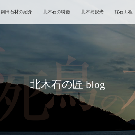
鶴田石材の紹介
北木石の特徴
北木島観光
採石工程
北木石の匠 blog