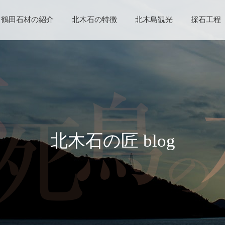
鶴田石材の紹介
北木石の特徴
北木島観光
採石工程
北木石の匠 blog