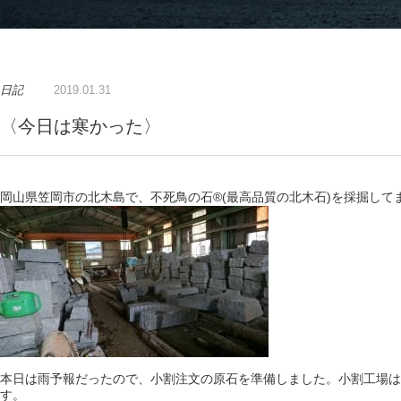
日記
2019.01.31
〈今日は寒かった〉
岡山県笠岡市の北木島で、不死鳥の石®️(最高品質の北木石)を採掘して
本日は雨予報だったので、小割注文の原石を準備しました。小割工場は
す。