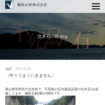
北木石の匠 blog
日記
2021.01.26
〈中々うまくいきません〉
岡山県笠岡市の北木島で、不死鳥の石®️(最高品質の北木石)を採
掘してます、鶴田石材(株)の関谷です。