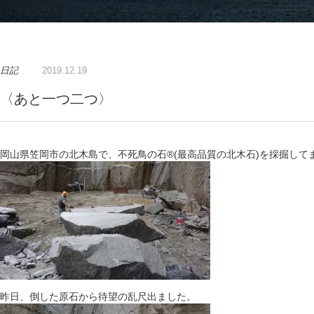
日記
2019.12.19
〈あと一つ二つ〉
岡山県笠岡市の北木島で、不死鳥の石®️(最高品質の北木石)を採掘して
昨日、倒した原石から待望の乱尺出ました。