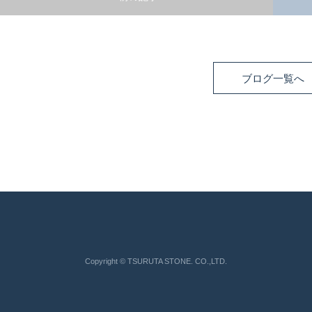
ブログ一覧へ
Copyright © TSURUTA STONE. CO.,LTD.