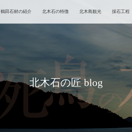
鶴田石材の紹介
北木石の特徴
北木島観光
採石工程
北木石の匠 blog