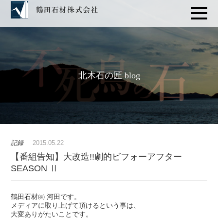
北木石の匠 blog
記録
2015.05.22
【番組告知】大改造!!劇的ビフォーアフター
SEASON Ⅱ
鶴田石材㈱ 河田です。
メディアに取り上げて頂けるという事は、
大変ありがたいことです。