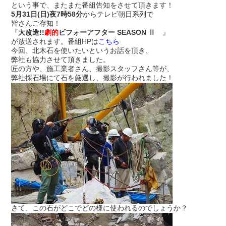
という事で、またまた番組告知をさせて頂きます！
5月31日(日)夜7時58分
からテレビ朝日系列で
皆さんご存知！
『
大改造!!
劇的
ビフォーアフター SEASON Ⅱ
』
が放送されます。番組HPは
こちら
今回、北木石を使いたいというお話を頂き、
弊社も協力させて頂きました。
匠の方や、施工業者さん、撮影スタッフさん等が、
弊社採石場にて石を厳選し、撮影が行われました！
さて、この石がどこでどの様に使われるのでしょうか？